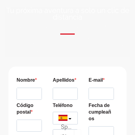
Tu próxima aventura a solo un clic de
distancia
ÚNETE A NUESTRA COMUNIDAD VIAJERA
Suscríbete a nuestra lista de correo y recibirás siempre
las últimas ofertas exclusivas de destinos increíbles para
tu viaje soñado!
Nombre
Apellidos
E-mail
Código
Teléfono
Fecha de
postal
cumpleañ
os
Spain
?