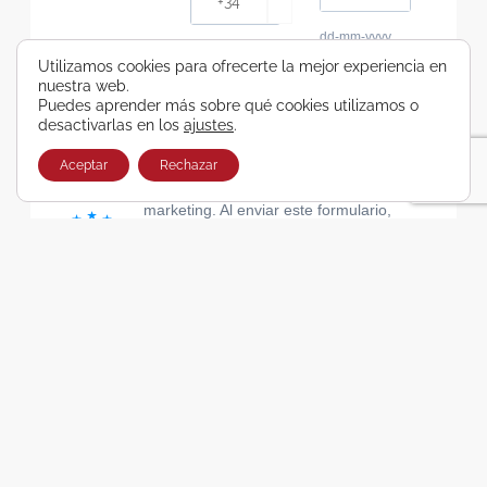
dd-mm-yyyy
Consiento recibir, por cualquier medio,
Utilizamos cookies para ofrecerte la mejor experiencia en
nuestra web.
comunicaciones comerciales de Viajes Airbus
Puedes aprender más sobre qué cookies utilizamos o
Galicia SA
desactivarlas en los
ajustes
.
He leído y acepto las cláusulas de la Política de
Privacidad de Viajes Airbus Galicia SA
Aceptar
Rechazar
Usamos Brevo como plataforma de
marketing. Al enviar este formulario,
aceptas que los datos personales que
proporcionaste se transferirán a Brevo
para su procesamiento, de acuerdo con
la Política de privacidad de Brevo.
SUSCRIBIRSE