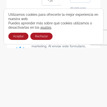
dd-mm-yyyy
Consiento recibir, por cualquier medio,
Utilizamos cookies para ofrecerte la mejor experiencia en
nuestra web.
comunicaciones comerciales de Viajes Airbus
Puedes aprender más sobre qué cookies utilizamos o
Galicia SA
desactivarlas en los
ajustes
.
He leído y acepto las cláusulas de la Política de
Privacidad de Viajes Airbus Galicia SA
Aceptar
Rechazar
Usamos Brevo como plataforma de
marketing. Al enviar este formulario,
aceptas que los datos personales que
proporcionaste se transferirán a Brevo
para su procesamiento, de acuerdo con
la Política de privacidad de Brevo.
SUSCRIBIRSE