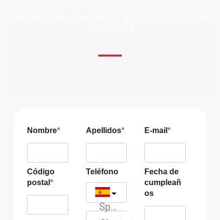
Tu próxima aventura a solo un clic de
distancia
ÚNETE A NUESTRA COMUNIDAD VIAJERA
Suscríbete a nuestra lista de correo y recibirás siempre
las últimas ofertas exclusivas de destinos increíbles para
tu viaje soñado!
Nombre
Apellidos
E-mail
Código
Teléfono
Fecha de
postal
cumpleañ
os
Spain
?