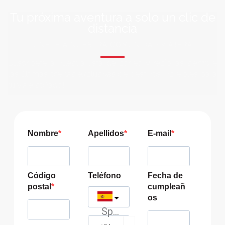
Tu próxima aventura a solo un clic de
distancia
ÚNETE A NUESTRA COMUNIDAD VIAJERA
Suscríbete a nuestra lista de correo y recibirás siempre
las últimas ofertas exclusivas de destinos increíbles para
tu viaje soñado!
Nombre
Apellidos
E-mail
Código
Teléfono
Fecha de
postal
cumpleañ
os
Spain
?