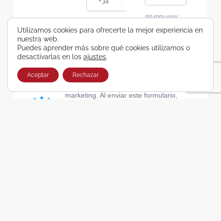
dd-mm-yyyy
Consiento recibir, por cualquier medio,
Utilizamos cookies para ofrecerte la mejor experiencia en
nuestra web.
comunicaciones comerciales de Viajes Airbus
Puedes aprender más sobre qué cookies utilizamos o
Galicia SA
desactivarlas en los
ajustes
.
He leído y acepto las cláusulas de la Política de
Privacidad de Viajes Airbus Galicia SA
Aceptar
Rechazar
Usamos Brevo como plataforma de
marketing. Al enviar este formulario,
aceptas que los datos personales que
proporcionaste se transferirán a Brevo
para su procesamiento, de acuerdo con
la Política de privacidad de Brevo.
SUSCRIBIRSE