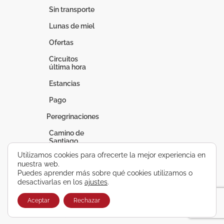
Sin transporte
Lunas de miel
Ofertas
Circuitos
última hora
Estancias
Pago
Peregrinaciones
Camino de
Santiago
Utilizamos cookies para ofrecerte la mejor experiencia en
Fátima
nuestra web.
Puedes aprender más sobre qué cookies utilizamos o
Lourdes
desactivarlas en los
ajustes
.
Vacaciones a
medida
Aceptar
Rechazar
Circuitos