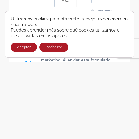
dd-mm-yyyy
Consiento recibir, por cualquier medio,
Utilizamos cookies para ofrecerte la mejor experiencia en
nuestra web.
comunicaciones comerciales de Viajes Airbus
Puedes aprender más sobre qué cookies utilizamos o
Galicia SA
desactivarlas en los
ajustes
.
He leído y acepto las cláusulas de la Política de
Privacidad de Viajes Airbus Galicia SA
Aceptar
Rechazar
Usamos Brevo como plataforma de
marketing. Al enviar este formulario,
aceptas que los datos personales que
proporcionaste se transferirán a Brevo
para su procesamiento, de acuerdo con
la Política de privacidad de Brevo.
SUSCRIBIRSE