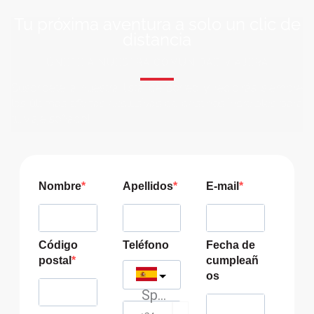
Tu próxima aventura a solo un clic de
distancia
ÚNETE A NUESTRA COMUNIDAD VIAJERA
Suscríbete a nuestra lista de correo y recibirás siempre
las últimas ofertas exclusivas de destinos increíbles para
tu viaje soñado!
Nombre
Apellidos
E-mail
Código
Teléfono
Fecha de
postal
cumpleañ
os
Spain
?