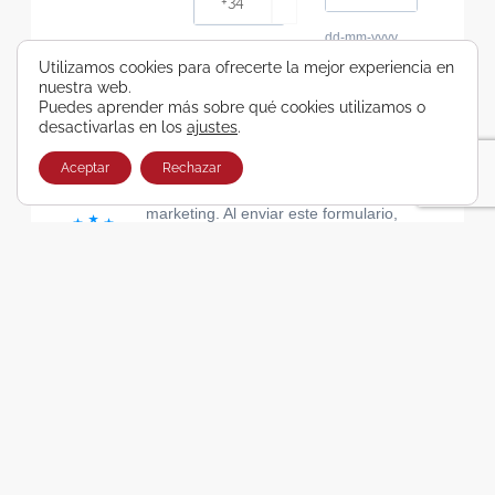
dd-mm-yyyy
Consiento recibir, por cualquier medio,
Utilizamos cookies para ofrecerte la mejor experiencia en
nuestra web.
comunicaciones comerciales de Viajes Airbus
Puedes aprender más sobre qué cookies utilizamos o
Galicia SA
desactivarlas en los
ajustes
.
He leído y acepto las cláusulas de la Política de
Privacidad de Viajes Airbus Galicia SA
Aceptar
Rechazar
Usamos Brevo como plataforma de
marketing. Al enviar este formulario,
aceptas que los datos personales que
proporcionaste se transferirán a Brevo
para su procesamiento, de acuerdo con
la Política de privacidad de Brevo.
SUSCRIBIRSE