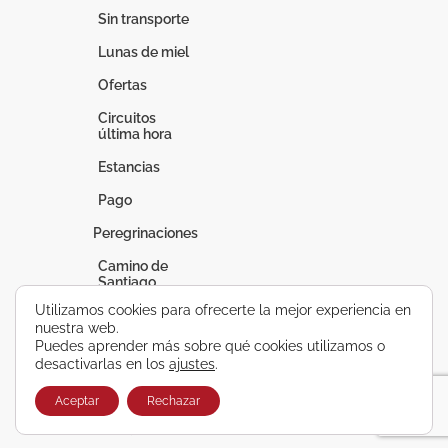
Sin transporte
Lunas de miel
Ofertas
Circuitos
última hora
Estancias
Pago
Peregrinaciones
Camino de
Santiago
Utilizamos cookies para ofrecerte la mejor experiencia en
Fátima
nuestra web.
Puedes aprender más sobre qué cookies utilizamos o
Lourdes
desactivarlas en los
ajustes
.
Vacaciones a
medida
Aceptar
Rechazar
Circuitos