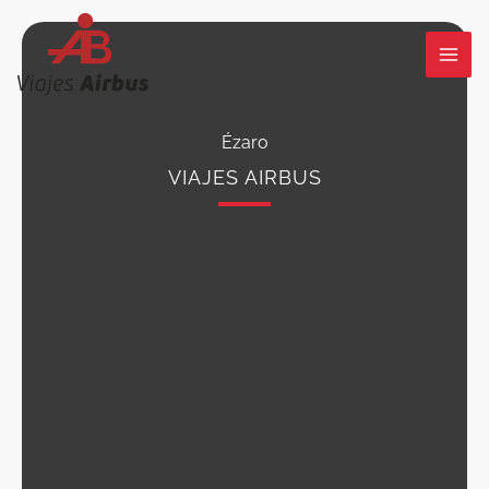
Ir
al
contenido
Ézaro
VIAJES AIRBUS