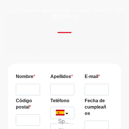
Tu próxima aventura a solo un clic de
distancia
ÚNETE A NUESTRA COMUNIDAD VIAJERA
Suscríbete a nuestra lista de correo y recibirás siempre
las últimas ofertas exclusivas de destinos increíbles para
tu viaje soñado!
Nombre
Apellidos
E-mail
Código
Teléfono
Fecha de
postal
cumpleañ
os
Spain
?