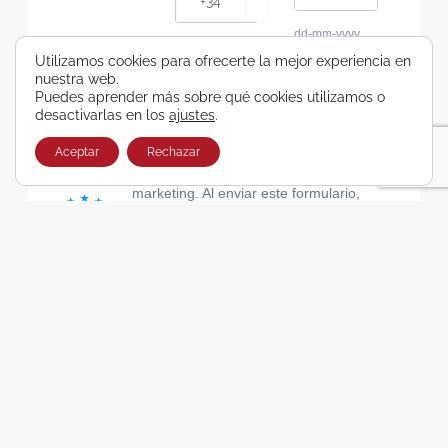
dd-mm-yyyy
Consiento recibir, por cualquier medio,
Utilizamos cookies para ofrecerte la mejor experiencia en
nuestra web.
comunicaciones comerciales de Viajes Airbus
Puedes aprender más sobre qué cookies utilizamos o
Galicia SA
desactivarlas en los
ajustes
.
He leído y acepto las cláusulas de la Política de
Privacidad de Viajes Airbus Galicia SA
Aceptar
Rechazar
Usamos Brevo como plataforma de
marketing. Al enviar este formulario,
aceptas que los datos personales que
proporcionaste se transferirán a Brevo
para su procesamiento, de acuerdo con
la Política de privacidad de Brevo.
SUSCRIBIRSE