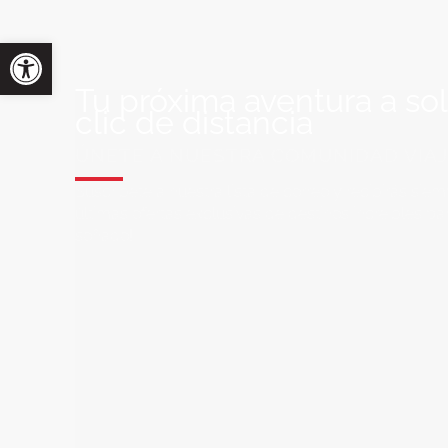
Tu próxima aventura a so
clic de distancia
ÚNETE A NUESTRA COMUNIDAD VIA
Suscríbete a nuestra lista de correo y recibirás siem
últimas ofertas exclusivas de destinos increíbles par
soñado!