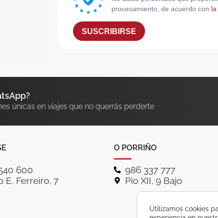
procesamiento, de acuerdo con
la
SUSCRIBIRSE
atsApp?
nes únicas en viajes que no querrás perderte
SE
O PORRIÑO
540 600
986 337 777
 E. Ferreiro, 7
Pio XII, 9 Bajo
Utilizamos cookies pa
experiencia en nuest