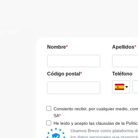
lo un
JERA
Nombre
Apellidos
pre las
a tu viaje
Código postal
Teléfono
Consiento recibir, por cualquier medio, co
SA
He leído y acepto las cláusulas de la Políti
Usamos Brevo como plataforma de m
los datos personales que proporci