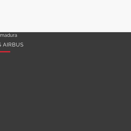
emadura
S AIRBUS