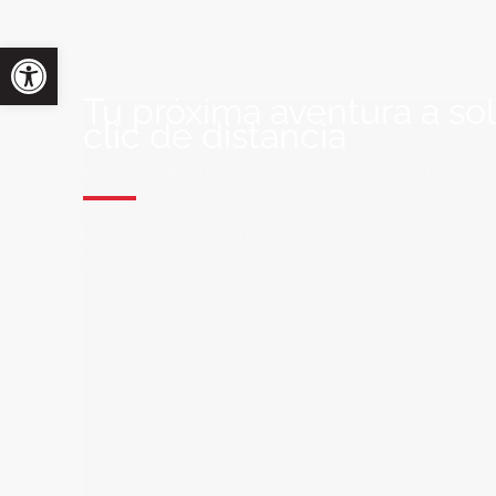
Tu próxima aventura a so
clic de distancia
ÚNETE A NUESTRA COMUNIDAD VIA
Suscríbete a nuestra lista de correo y recibirás siem
últimas ofertas exclusivas de destinos increíbles par
soñado!