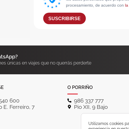
procesamiento, de acuerdo con
la
SUSCRIBIRSE
atsApp?
nes únicas en viajes que no querrás perderte
SE
O PORRIÑO
540 600
986 337 777
 E. Ferreiro, 7
Pio XII, 9 Bajo
Utilizamos cookies pa
experiencia en nuest