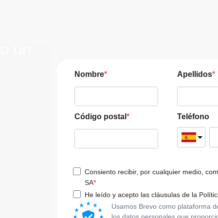
lo un
JERA
Nombre
Apellidos
pre las
a tu viaje
Código postal
Teléfono
Consiento recibir, por cualquier medio, co
SA
He leído y acepto las cláusulas de la Políti
Usamos Brevo como plataforma de m
los datos personales que proporci