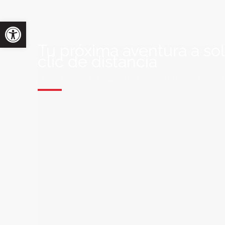
Tu próxima aventura a so
clic de distancia
ÚNETE A NUESTRA COMUNIDAD VIA
Suscríbete a nuestra lista de correo y recibirás siem
últimas ofertas exclusivas de destinos increíbles par
soñado!