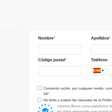
lo un
JERA
Nombre
Apellidos
pre las
a tu viaje
Código postal
Teléfono
Consiento recibir, por cualquier medio, co
SA
He leído y acepto las cláusulas de la Políti
Usamos Brevo como plataforma de m
los datos personales que proporci