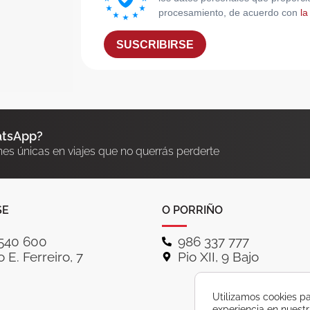
procesamiento, de acuerdo con
la
SUSCRIBIRSE
atsApp?
nes únicas en viajes que no querrás perderte
SE
O PORRIÑO
540 600
986 337 777
 E. Ferreiro, 7
Pio XII, 9 Bajo
Utilizamos cookies pa
experiencia en nuest