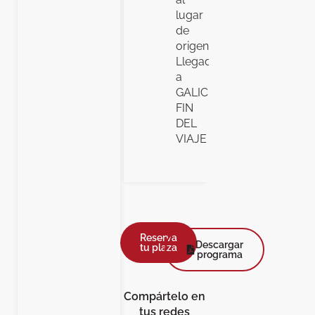
lugar
de
origen.
Llegada
a
GALICIA.
FIN
DEL
VIAJE
Reserva
Descargar
tu plaza
programa
Compártelo en
tus redes