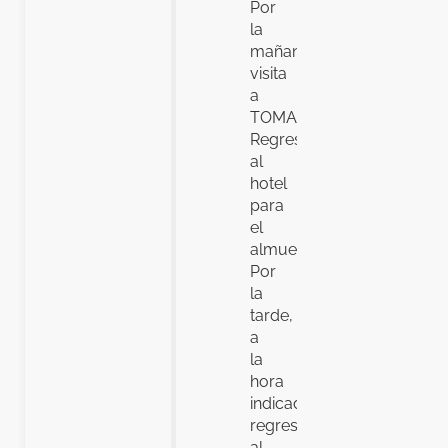
Por
la
mañana,
visita
a
TOMAR,
Regreso
al
hotel
para
el
almuerzo.
Por
la
tarde,
a
la
hora
indicada,
regreso
al