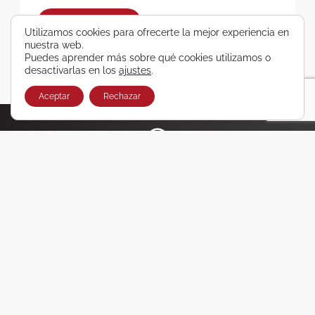
SUSCRIBIRSE
Utilizamos cookies para ofrecerte la mejor experiencia en
nuestra web.
Puedes aprender más sobre qué cookies utilizamos o
desactivarlas en los
ajustes
.
Aceptar
Rechazar
¿Conoces nuestro canal oficial de WhatsApp?
Haz clic aquí y accede a ofertas y promociones únicas
en viajes que no querrás perderte
Únete ya
VIGO