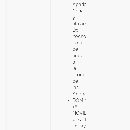
Apariciones.
Cena
y
alojamiento.
De
noche,
posibilidad
de
acudir
a
la
Procesión
de
las
Antorchas.
DOMINGO,
16
NOVIEMBRE
….FÁTIMA.
Desayuno.