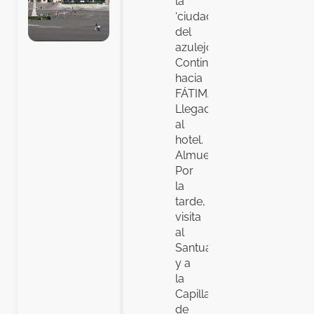
la
‘ciudad
del
azulejo’.
Continuación
hacia
FÁTIMA.
Llegada
al
hotel.
Almuerzo.
Por
la
tarde,
visita
al
Santuario
y a
la
Capilla
de