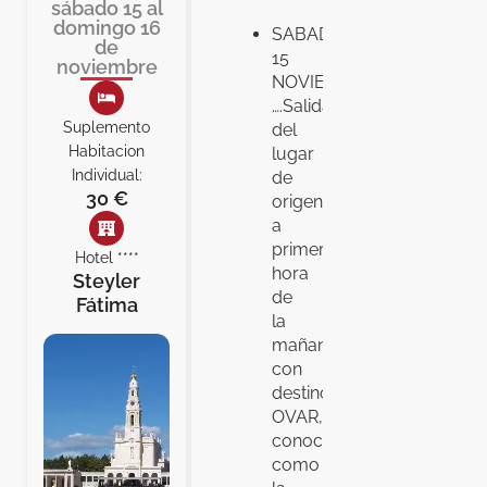
sábado 15 al
domingo 16
SABADO,
de
15
noviembre
NOVIEMBRE
….Salida
Suplemento
del
Habitacion
lugar
Individual:
de
30 €
origen
a
primera
Hotel ****
hora
Steyler
de
Fátima
la
mañana
con
destino
OVAR,
conocida
como