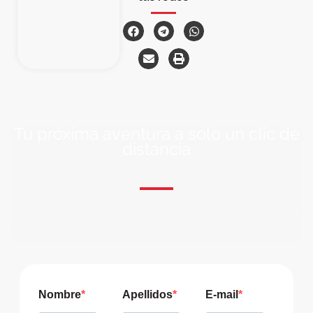
Tu próxima aventura a solo un clic de
distancia
ÚNETE A NUESTRA COMUNIDAD VIAJERA
Suscríbete a nuestra lista de correo y recibirás siempre
las últimas ofertas exclusivas de destinos increíbles para
tu viaje soñado!
Nombre
Apellidos
E-mail