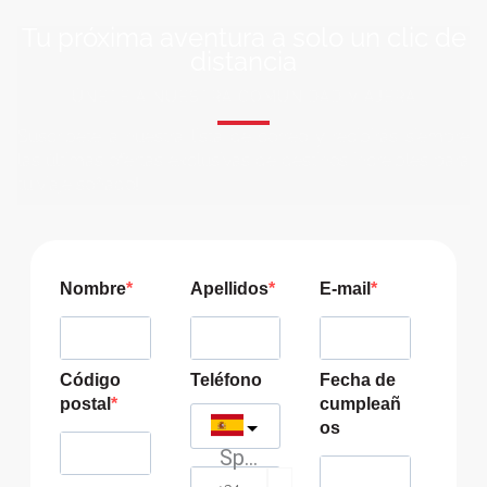
Tu próxima aventura a solo un clic de
distancia
ÚNETE A NUESTRA COMUNIDAD VIAJERA
Suscríbete a nuestra lista de correo y recibirás siempre
las últimas ofertas exclusivas de destinos increíbles para
tu viaje soñado!
Nombre
Apellidos
E-mail
Código
Teléfono
Fecha de
postal
cumpleañ
os
Spain
?