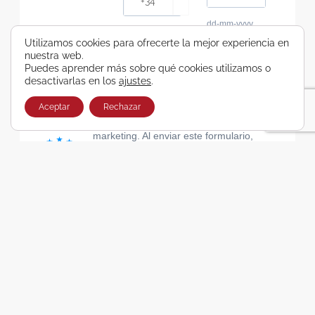
dd-mm-yyyy
Consiento recibir, por cualquier medio,
Utilizamos cookies para ofrecerte la mejor experiencia en
nuestra web.
comunicaciones comerciales de Viajes Airbus
Puedes aprender más sobre qué cookies utilizamos o
Galicia SA
desactivarlas en los
ajustes
.
He leído y acepto las cláusulas de la Política de
Privacidad de Viajes Airbus Galicia SA
Aceptar
Rechazar
Usamos Brevo como plataforma de
marketing. Al enviar este formulario,
aceptas que los datos personales que
proporcionaste se transferirán a Brevo
para su procesamiento, de acuerdo con
la Política de privacidad de Brevo.
SUSCRIBIRSE