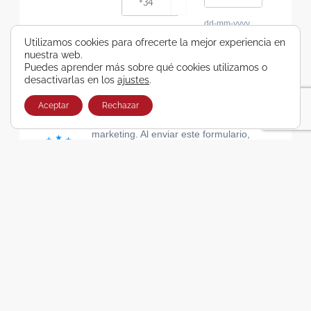
dd-mm-yyyy
Consiento recibir, por cualquier medio,
Utilizamos cookies para ofrecerte la mejor experiencia en
nuestra web.
comunicaciones comerciales de Viajes Airbus
Puedes aprender más sobre qué cookies utilizamos o
Galicia SA
desactivarlas en los
ajustes
.
He leído y acepto las cláusulas de la Política de
Privacidad de Viajes Airbus Galicia SA
Aceptar
Rechazar
Usamos Brevo como plataforma de
marketing. Al enviar este formulario,
aceptas que los datos personales que
proporcionaste se transferirán a Brevo
para su procesamiento, de acuerdo con
la Política de privacidad de Brevo.
SUSCRIBIRSE