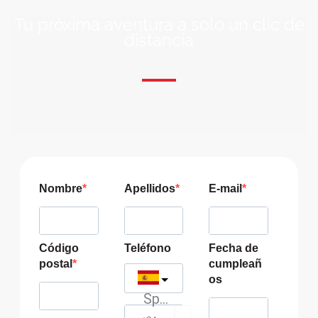
Tu próxima aventura a solo un clic de
distancia
ÚNETE A NUESTRA COMUNIDAD VIAJERA
Suscríbete a nuestra lista de correo y recibirás siempre
las últimas ofertas exclusivas de destinos increíbles para
tu viaje soñado!
Nombre
Apellidos
E-mail
Código
Teléfono
Fecha de
postal
cumpleañ
os
Spain
?