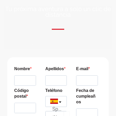
Tu próxima aventura a solo un clic de
distancia
ÚNETE A NUESTRA COMUNIDAD VIAJERA
Suscríbete a nuestra lista de correo y recibirás siempre
las últimas ofertas exclusivas de destinos increíbles para
tu viaje soñado!
Nombre
Apellidos
E-mail
Código
Teléfono
Fecha de
postal
cumpleañ
os
Spain
?