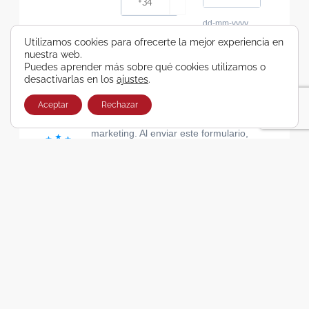
dd-mm-yyyy
Consiento recibir, por cualquier medio,
Utilizamos cookies para ofrecerte la mejor experiencia en
nuestra web.
comunicaciones comerciales de Viajes Airbus
Puedes aprender más sobre qué cookies utilizamos o
Galicia SA
desactivarlas en los
ajustes
.
He leído y acepto las cláusulas de la Política de
Privacidad de Viajes Airbus Galicia SA
Aceptar
Rechazar
Usamos Brevo como plataforma de
marketing. Al enviar este formulario,
aceptas que los datos personales que
proporcionaste se transferirán a Brevo
para su procesamiento, de acuerdo con
la Política de privacidad de Brevo.
SUSCRIBIRSE