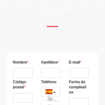
Tu próxima aventura a solo un clic de
distancia
ÚNETE A NUESTRA COMUNIDAD VIAJERA
Suscríbete a nuestra lista de correo y recibirás siempre
las últimas ofertas exclusivas de destinos increíbles para
tu viaje soñado!
Nombre
Apellidos
E-mail
Código
Teléfono
Fecha de
postal
cumpleañ
os
Spain
?