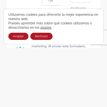
dd-mm-yyyy
Consiento recibir, por cualquier medio,
Utilizamos cookies para ofrecerte la mejor experiencia en
nuestra web.
comunicaciones comerciales de Viajes Airbus
Puedes aprender más sobre qué cookies utilizamos o
Galicia SA
desactivarlas en los
ajustes
.
He leído y acepto las cláusulas de la Política de
Privacidad de Viajes Airbus Galicia SA
Aceptar
Rechazar
Usamos Brevo como plataforma de
marketing. Al enviar este formulario,
aceptas que los datos personales que
proporcionaste se transferirán a Brevo
para su procesamiento, de acuerdo con
la Política de privacidad de Brevo.
SUSCRIBIRSE