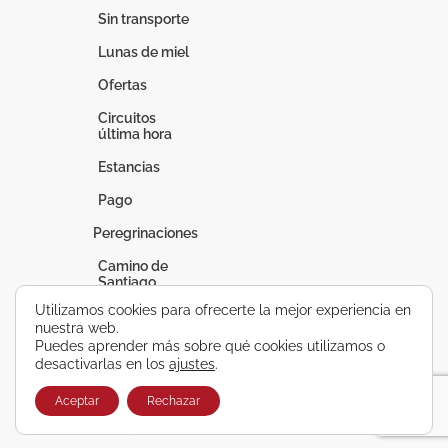
Sin transporte
Lunas de miel
Ofertas
Circuitos
última hora
Estancias
Pago
Peregrinaciones
Camino de
Santiago
Utilizamos cookies para ofrecerte la mejor experiencia en
Fátima
nuestra web.
Puedes aprender más sobre qué cookies utilizamos o
Lourdes
desactivarlas en los
ajustes
.
Vacaciones a
medida
Aceptar
Rechazar
Circuitos