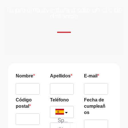
Tu próxima aventura a solo un clic de
distancia
ÚNETE A NUESTRA COMUNIDAD VIAJERA
Suscríbete a nuestra lista de correo y recibirás siempre
las últimas ofertas exclusivas de destinos increíbles para
tu viaje soñado!
Nombre
Apellidos
E-mail
Código
Teléfono
Fecha de
postal
cumpleañ
os
Spain
?