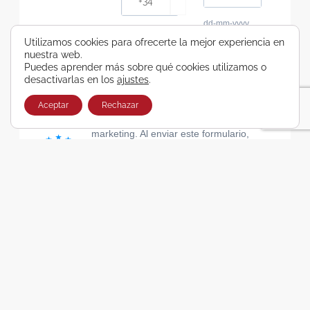
dd-mm-yyyy
Consiento recibir, por cualquier medio,
Utilizamos cookies para ofrecerte la mejor experiencia en
nuestra web.
comunicaciones comerciales de Viajes Airbus
Puedes aprender más sobre qué cookies utilizamos o
Galicia SA
desactivarlas en los
ajustes
.
He leído y acepto las cláusulas de la Política de
Privacidad de Viajes Airbus Galicia SA
Aceptar
Rechazar
Usamos Brevo como plataforma de
marketing. Al enviar este formulario,
aceptas que los datos personales que
proporcionaste se transferirán a Brevo
para su procesamiento, de acuerdo con
la Política de privacidad de Brevo.
SUSCRIBIRSE