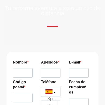
Tu próxima aventura a solo un clic de
distancia
ÚNETE A NUESTRA COMUNIDAD VIAJERA
Suscríbete a nuestra lista de correo y recibirás siempre
las últimas ofertas exclusivas de destinos increíbles para
tu viaje soñado!
Nombre
Apellidos
E-mail
Código
Teléfono
Fecha de
postal
cumpleañ
os
Spain
?