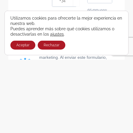
dd-mm-yyyy
Consiento recibir, por cualquier medio,
Utilizamos cookies para ofrecerte la mejor experiencia en
nuestra web.
comunicaciones comerciales de Viajes Airbus
Puedes aprender más sobre qué cookies utilizamos o
Galicia SA
desactivarlas en los
ajustes
.
He leído y acepto las cláusulas de la Política de
Privacidad de Viajes Airbus Galicia SA
Aceptar
Rechazar
Usamos Brevo como plataforma de
marketing. Al enviar este formulario,
aceptas que los datos personales que
proporcionaste se transferirán a Brevo
para su procesamiento, de acuerdo con
la Política de privacidad de Brevo.
SUSCRIBIRSE