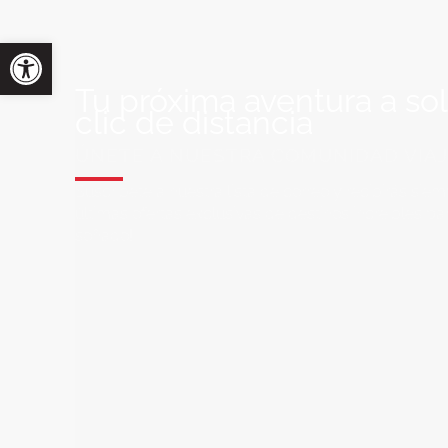
Tu próxima aventura a so
clic de distancia
ÚNETE A NUESTRA COMUNIDAD VIA
Suscríbete a nuestra lista de correo y recibirás siem
últimas ofertas exclusivas de destinos increíbles par
soñado!