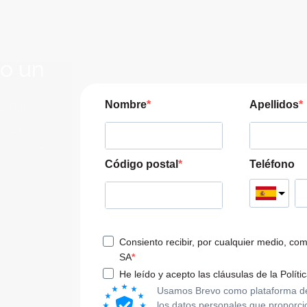
lo un
JERA
Nombre
Apellidos
pre las
a tu viaje
Código postal
Teléfono
Consiento recibir, por cualquier medio, co
SA
He leído y acepto las cláusulas de la Políti
Usamos Brevo como plataforma de m
los datos personales que proporci