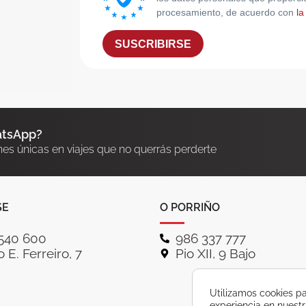
procesamiento, de acuerdo con
la
SUSCRIBIRSE
atsApp?
nes únicas en viajes que no querrás perderte
SE
O PORRIÑO
540 600
986 337 777
 E. Ferreiro, 7
Pio XII, 9 Bajo
Utilizamos cookies pa
experiencia en nuest