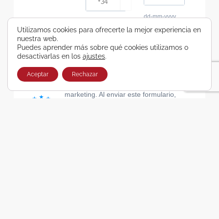
dd-mm-yyyy
Consiento recibir, por cualquier medio,
Utilizamos cookies para ofrecerte la mejor experiencia en
nuestra web.
comunicaciones comerciales de Viajes Airbus
Puedes aprender más sobre qué cookies utilizamos o
Galicia SA
desactivarlas en los
ajustes
.
He leído y acepto las cláusulas de la Política de
Privacidad de Viajes Airbus Galicia SA
Aceptar
Rechazar
Usamos Brevo como plataforma de
marketing. Al enviar este formulario,
aceptas que los datos personales que
proporcionaste se transferirán a Brevo
para su procesamiento, de acuerdo con
la Política de privacidad de Brevo.
SUSCRIBIRSE