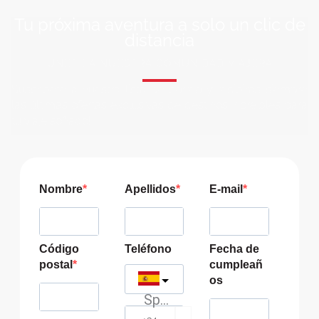
Tu próxima aventura a solo un clic de
distancia
ÚNETE A NUESTRA COMUNIDAD VIAJERA
Suscríbete a nuestra lista de correo y recibirás siempre
las últimas ofertas exclusivas de destinos increíbles para
tu viaje soñado!
Nombre
Apellidos
E-mail
Código
Teléfono
Fecha de
postal
cumpleañ
os
Spain
?