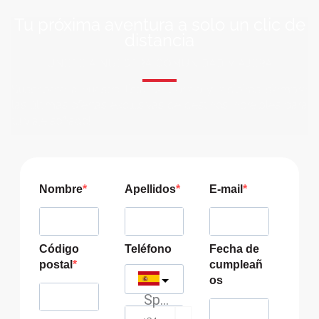
Tu próxima aventura a solo un clic de
distancia
ÚNETE A NUESTRA COMUNIDAD VIAJERA
Suscríbete a nuestra lista de correo y recibirás siempre
las últimas ofertas exclusivas de destinos increíbles para
tu viaje soñado!
Nombre
Apellidos
E-mail
Código
Teléfono
Fecha de
postal
cumpleañ
os
Spain
?