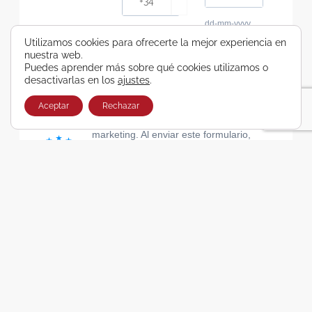
dd-mm-yyyy
Consiento recibir, por cualquier medio,
Utilizamos cookies para ofrecerte la mejor experiencia en
nuestra web.
comunicaciones comerciales de Viajes Airbus
Puedes aprender más sobre qué cookies utilizamos o
Galicia SA
desactivarlas en los
ajustes
.
He leído y acepto las cláusulas de la Política de
Privacidad de Viajes Airbus Galicia SA
Aceptar
Rechazar
Usamos Brevo como plataforma de
marketing. Al enviar este formulario,
aceptas que los datos personales que
proporcionaste se transferirán a Brevo
para su procesamiento, de acuerdo con
la Política de privacidad de Brevo.
SUSCRIBIRSE