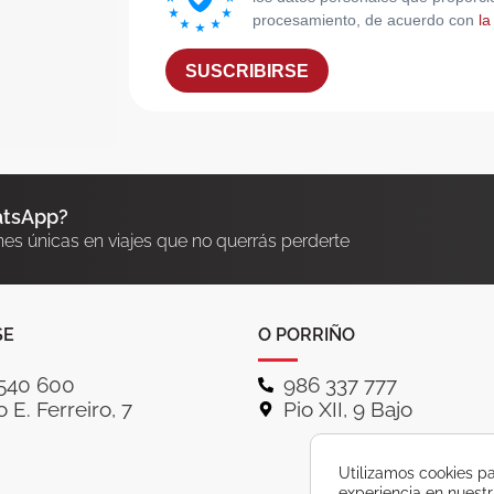
procesamiento, de acuerdo con
la
SUSCRIBIRSE
atsApp?
nes únicas en viajes que no querrás perderte
SE
O PORRIÑO
540 600
986 337 777
 E. Ferreiro, 7
Pio XII, 9 Bajo
Utilizamos cookies pa
experiencia en nuest