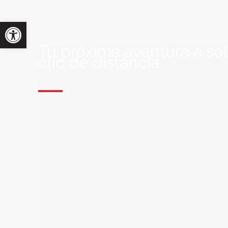
Tu próxima aventura a so
clic de distancia
ÚNETE A NUESTRA COMUNIDAD VIA
Suscríbete a nuestra lista de correo y recibirás siem
últimas ofertas exclusivas de destinos increíbles par
soñado!