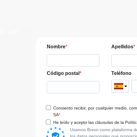
lo un
JERA
Nombre
Apellidos
pre las
a tu viaje
Código postal
Teléfono
Consiento recibir, por cualquier medio, co
SA
He leído y acepto las cláusulas de la Políti
Usamos Brevo como plataforma de m
los datos personales que proporci