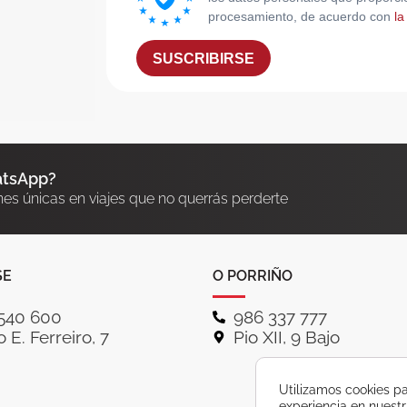
procesamiento, de acuerdo con
la
SUSCRIBIRSE
atsApp?
nes únicas en viajes que no querrás perderte
SE
O PORRIÑO
540 600
986 337 777
 E. Ferreiro, 7
Pio XII, 9 Bajo
Utilizamos cookies pa
experiencia en nuest