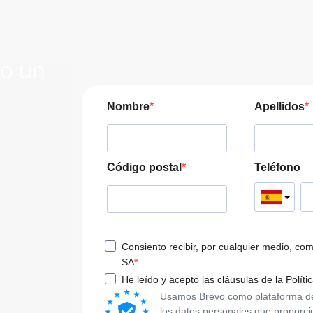
lo un
JERA
Nombre
Apellidos
pre las
a tu viaje
Código postal
Teléfono
Consiento recibir, por cualquier medio, co
SA
He leído y acepto las cláusulas de la Políti
Usamos Brevo como plataforma de m
los datos personales que proporci