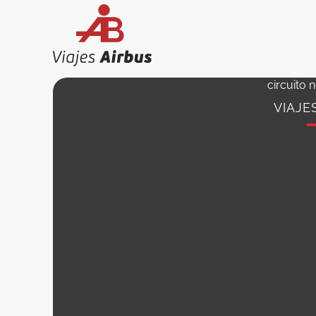
Ir
al
contenido
circuito n
VIAJE