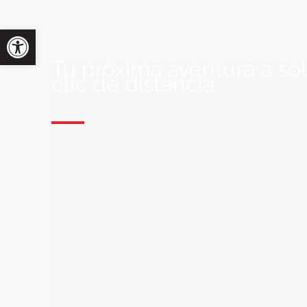
Tu próxima aventura a so
clic de distancia
ÚNETE A NUESTRA COMUNIDAD VIA
Suscríbete a nuestra lista de correo y recibirás siem
últimas ofertas exclusivas de destinos increíbles par
soñado!