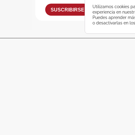
Utilizamos cookies pa
SUSCRIBIRSE
experiencia en nuest
Puedes aprender más 
o desactivarlas en lo
atsApp?
nes únicas en viajes que no querrás perderte
SE
O PORRIÑO
540 600
986 337 777
 E. Ferreiro, 7
Pio XII, 9 Bajo