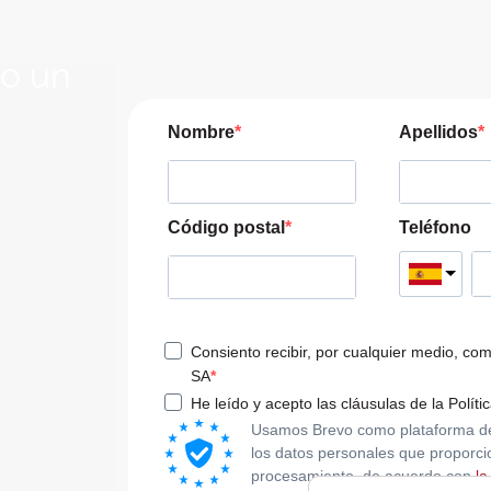
lo un
JERA
Nombre
Apellidos
pre las
a tu viaje
Código postal
Teléfono
Consiento recibir, por cualquier medio, co
SA
He leído y acepto las cláusulas de la Políti
Usamos Brevo como plataforma de m
los datos personales que proporci
procesamiento, de acuerdo con
la