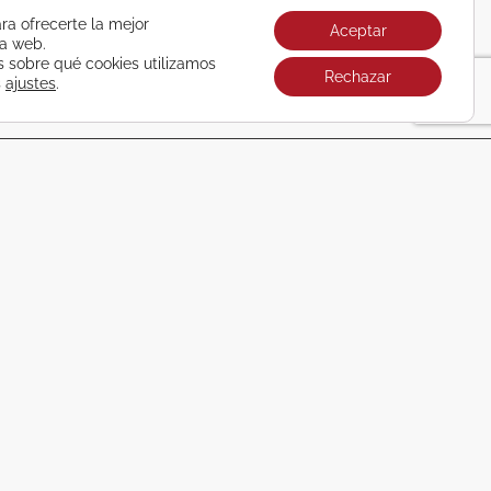
ra ofrecerte la mejor
Aceptar
ra web.
sobre qué cookies utilizamos
Rechazar
s
ajustes
.
Únete ya
REDONDELA
986 401 800
Pl. de Ribadavia, 2 Bajo