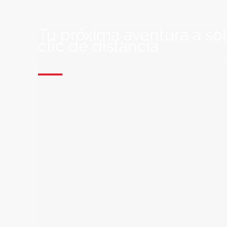
Tu próxima aventura a so
clic de distancia
ÚNETE A NUESTRA COMUNIDAD VIA
Suscríbete a nuestra lista de correo y recibirás siem
últimas ofertas exclusivas de destinos increíbles par
soñado!