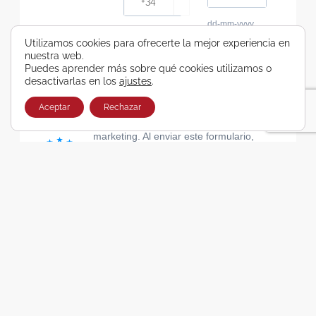
dd-mm-yyyy
Consiento recibir, por cualquier medio,
Utilizamos cookies para ofrecerte la mejor experiencia en
nuestra web.
comunicaciones comerciales de Viajes Airbus
Puedes aprender más sobre qué cookies utilizamos o
Galicia SA
desactivarlas en los
ajustes
.
He leído y acepto las cláusulas de la Política de
Privacidad de Viajes Airbus Galicia SA
Aceptar
Rechazar
Usamos Brevo como plataforma de
marketing. Al enviar este formulario,
aceptas que los datos personales que
proporcionaste se transferirán a Brevo
para su procesamiento, de acuerdo con
la Política de privacidad de Brevo.
SUSCRIBIRSE