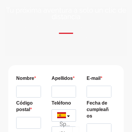
Tu próxima aventura a solo un clic de
distancia
ÚNETE A NUESTRA COMUNIDAD VIAJERA
Suscríbete a nuestra lista de correo y recibirás siempre
las últimas ofertas exclusivas de destinos increíbles para
tu viaje soñado!
Nombre
Apellidos
E-mail
Código
Teléfono
Fecha de
postal
cumpleañ
os
Spain
?