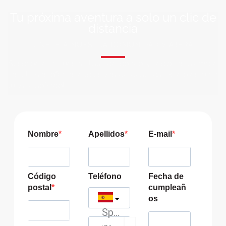
Tu próxima aventura a solo un clic de
distancia
ÚNETE A NUESTRA COMUNIDAD VIAJERA
Suscríbete a nuestra lista de correo y recibirás siempre
las últimas ofertas exclusivas de destinos increíbles para
tu viaje soñado!
Nombre
Apellidos
E-mail
Código
Teléfono
Fecha de
postal
cumpleañ
os
Spain
?