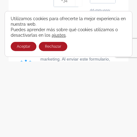
dd-mm-yyyy
Consiento recibir, por cualquier medio,
Utilizamos cookies para ofrecerte la mejor experiencia en
nuestra web.
comunicaciones comerciales de Viajes Airbus
Puedes aprender más sobre qué cookies utilizamos o
Galicia SA
desactivarlas en los
ajustes
.
He leído y acepto las cláusulas de la Política de
Privacidad de Viajes Airbus Galicia SA
Aceptar
Rechazar
Usamos Brevo como plataforma de
marketing. Al enviar este formulario,
aceptas que los datos personales que
proporcionaste se transferirán a Brevo
para su procesamiento, de acuerdo con
la Política de privacidad de Brevo.
SUSCRIBIRSE