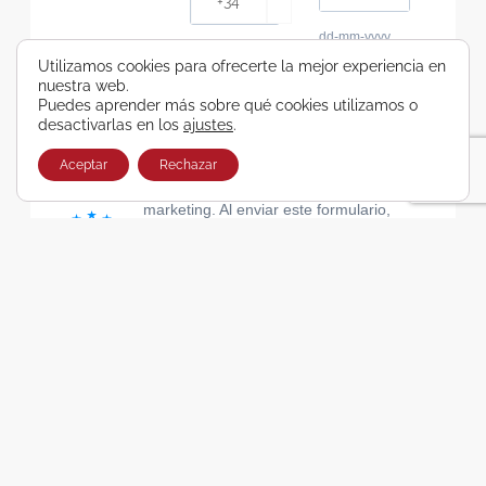
dd-mm-yyyy
Consiento recibir, por cualquier medio,
Utilizamos cookies para ofrecerte la mejor experiencia en
nuestra web.
comunicaciones comerciales de Viajes Airbus
Puedes aprender más sobre qué cookies utilizamos o
Galicia SA
desactivarlas en los
ajustes
.
He leído y acepto las cláusulas de la Política de
Privacidad de Viajes Airbus Galicia SA
Aceptar
Rechazar
Usamos Brevo como plataforma de
marketing. Al enviar este formulario,
aceptas que los datos personales que
proporcionaste se transferirán a Brevo
para su procesamiento, de acuerdo con
la Política de privacidad de Brevo.
SUSCRIBIRSE