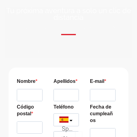
Tu próxima aventura a solo un clic de
distancia
ÚNETE A NUESTRA COMUNIDAD VIAJERA
Suscríbete a nuestra lista de correo y recibirás siempre
las últimas ofertas exclusivas de destinos increíbles para
tu viaje soñado!
Nombre
Apellidos
E-mail
Código
Teléfono
Fecha de
postal
cumpleañ
os
Spain
?