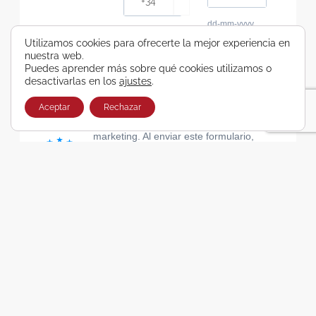
dd-mm-yyyy
Consiento recibir, por cualquier medio,
Utilizamos cookies para ofrecerte la mejor experiencia en
nuestra web.
comunicaciones comerciales de Viajes Airbus
Puedes aprender más sobre qué cookies utilizamos o
Galicia SA
desactivarlas en los
ajustes
.
He leído y acepto las cláusulas de la Política de
Privacidad de Viajes Airbus Galicia SA
Aceptar
Rechazar
Usamos Brevo como plataforma de
marketing. Al enviar este formulario,
aceptas que los datos personales que
proporcionaste se transferirán a Brevo
para su procesamiento, de acuerdo con
la Política de privacidad de Brevo.
SUSCRIBIRSE