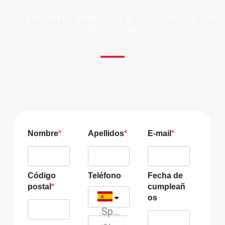
Tu próxima aventura a solo un clic de
distancia
ÚNETE A NUESTRA COMUNIDAD VIAJERA
Suscríbete a nuestra lista de correo y recibirás siempre
las últimas ofertas exclusivas de destinos increíbles para
tu viaje soñado!
Nombre
Apellidos
E-mail
Código
Teléfono
Fecha de
postal
cumpleañ
os
Spain
?