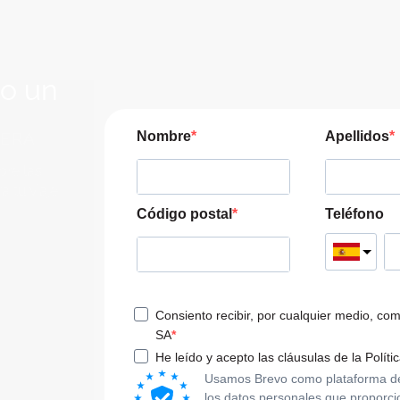
lo un
JERA
Nombre
Apellidos
pre las
a tu viaje
Código postal
Teléfono
Consiento recibir, por cualquier medio, co
SA
He leído y acepto las cláusulas de la Políti
Usamos Brevo como plataforma de m
los datos personales que proporci