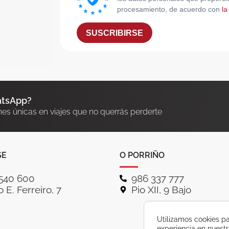
procesamiento, de acuerdo con
la
SUSCRIBIRSE
atsApp?
nes únicas en viajes que no querrás perderte
SE
O PORRIÑO
540 600
986 337 777
 E. Ferreiro, 7
Pio XII, 9 Bajo
Utilizamos cookies pa
experiencia en nuest