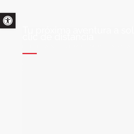
Tu próxima aventura a so
clic de distancia
ÚNETE A NUESTRA COMUNIDAD VIA
Suscríbete a nuestra lista de correo y recibirás siem
últimas ofertas exclusivas de destinos increíbles par
soñado!