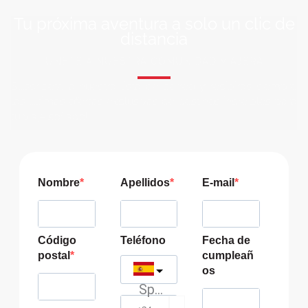
Tu próxima aventura a solo un clic de
distancia
ÚNETE A NUESTRA COMUNIDAD VIAJERA
Suscríbete a nuestra lista de correo y recibirás siempre
las últimas ofertas exclusivas de destinos increíbles para
tu viaje soñado!
Nombre
Apellidos
E-mail
Código
Teléfono
Fecha de
postal
cumpleañ
os
Spain
?