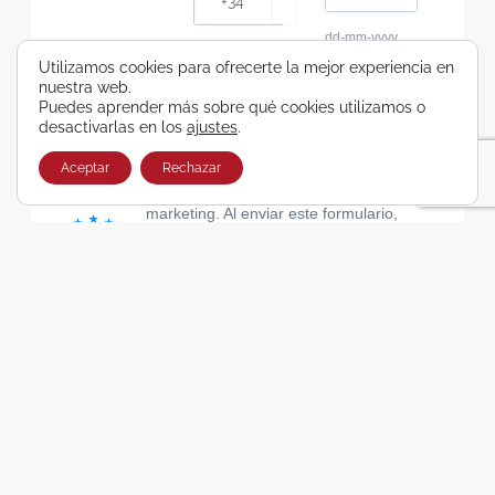
dd-mm-yyyy
Consiento recibir, por cualquier medio,
Utilizamos cookies para ofrecerte la mejor experiencia en
nuestra web.
comunicaciones comerciales de Viajes Airbus
Puedes aprender más sobre qué cookies utilizamos o
Galicia SA
desactivarlas en los
ajustes
.
He leído y acepto las cláusulas de la Política de
Privacidad de Viajes Airbus Galicia SA
Aceptar
Rechazar
Usamos Brevo como plataforma de
marketing. Al enviar este formulario,
aceptas que los datos personales que
proporcionaste se transferirán a Brevo
para su procesamiento, de acuerdo con
la Política de privacidad de Brevo.
SUSCRIBIRSE