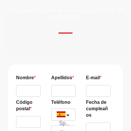
Tu próxima aventura a solo un clic de
distancia
ÚNETE A NUESTRA COMUNIDAD VIAJERA
Suscríbete a nuestra lista de correo y recibirás siempre
las últimas ofertas exclusivas de destinos increíbles para
tu viaje soñado!
Nombre
Apellidos
E-mail
Código
Teléfono
Fecha de
postal
cumpleañ
os
Spain
?