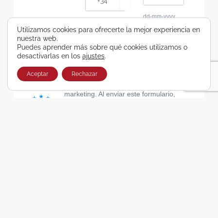
dd-mm-yyyy
Consiento recibir, por cualquier medio,
Utilizamos cookies para ofrecerte la mejor experiencia en
nuestra web.
comunicaciones comerciales de Viajes Airbus
Puedes aprender más sobre qué cookies utilizamos o
Galicia SA
desactivarlas en los
ajustes
.
He leído y acepto las cláusulas de la Política de
Privacidad de Viajes Airbus Galicia SA
Aceptar
Rechazar
Usamos Brevo como plataforma de
marketing. Al enviar este formulario,
aceptas que los datos personales que
proporcionaste se transferirán a Brevo
para su procesamiento, de acuerdo con
la Política de privacidad de Brevo.
SUSCRIBIRSE