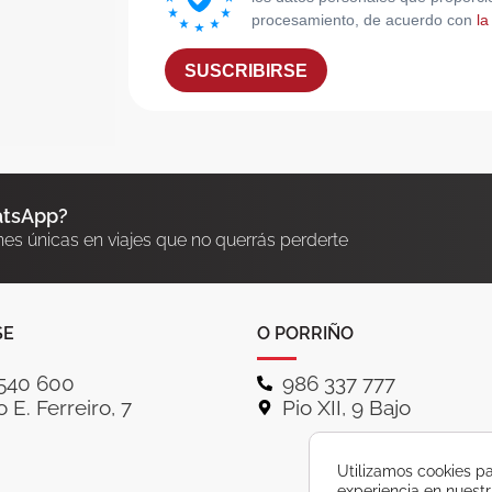
procesamiento, de acuerdo con
la
SUSCRIBIRSE
atsApp?
nes únicas en viajes que no querrás perderte
SE
O PORRIÑO
540 600
986 337 777
 E. Ferreiro, 7
Pio XII, 9 Bajo
Utilizamos cookies pa
experiencia en nuest