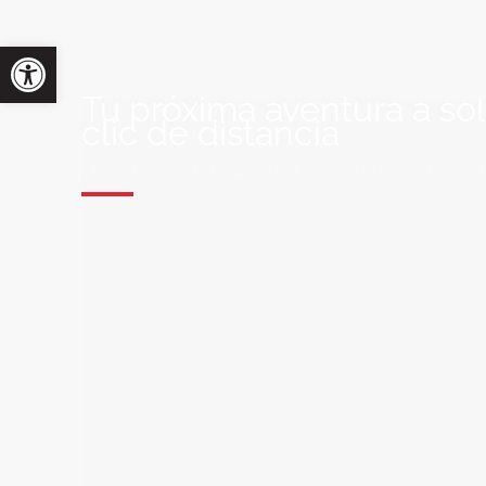
Tu próxima aventura a so
clic de distancia
ÚNETE A NUESTRA COMUNIDAD VIA
Suscríbete a nuestra lista de correo y recibirás siem
últimas ofertas exclusivas de destinos increíbles par
soñado!