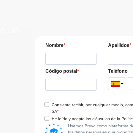
lo un
JERA
Nombre
Apellidos
pre las
a tu viaje
Código postal
Teléfono
Consiento recibir, por cualquier medio, co
SA
He leído y acepto las cláusulas de la Políti
Usamos Brevo como plataforma de m
los datos personales que proporci