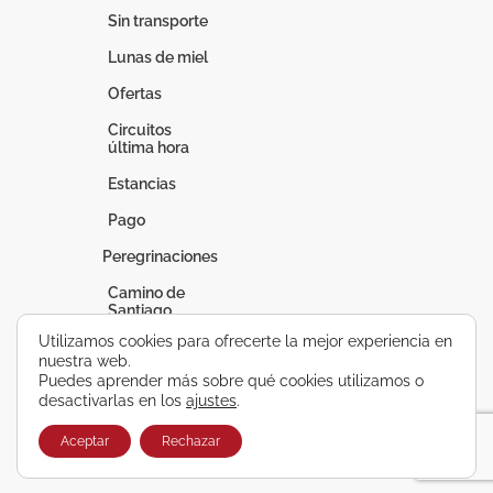
Sin transporte
Lunas de miel
Ofertas
Circuitos
última hora
Estancias
Pago
Peregrinaciones
Camino de
Santiago
Utilizamos cookies para ofrecerte la mejor experiencia en
Fátima
nuestra web.
Puedes aprender más sobre qué cookies utilizamos o
Lourdes
desactivarlas en los
ajustes
.
Vacaciones a
medida
Aceptar
Rechazar
Circuitos