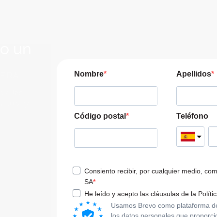
lo un
JERA
Nombre
Apellidos
pre las
a tu viaje
Código postal
Teléfono
Consiento recibir, por cualquier medio, co
SA
He leído y acepto las cláusulas de la Políti
Usamos Brevo como plataforma de m
los datos personales que proporci