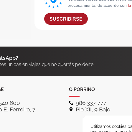
procesamiento, de acuerdo con
la
SUSCRIBIRSE
atsApp?
nes únicas en viajes que no querrás perderte
SE
O PORRIÑO
540 600
986 337 777
 E. Ferreiro, 7
Pio XII, 9 Bajo
Utilizamos cookies pa
experiencia en nuest