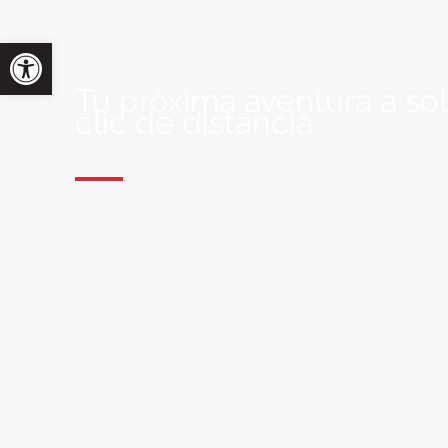
Tu próxima aventura a so
clic de distancia
ÚNETE A NUESTRA COMUNIDAD VIA
Suscríbete a nuestra lista de correo y recibirás siem
últimas ofertas exclusivas de destinos increíbles par
soñado!