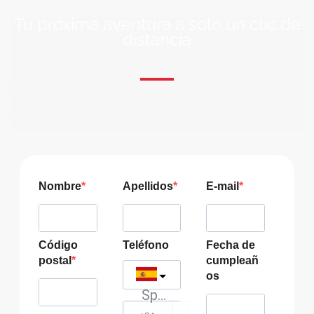
Tu próxima aventura a solo un clic de
distancia
ÚNETE A NUESTRA COMUNIDAD VIAJERA
Suscríbete a nuestra lista de correo y recibirás siempre
las últimas ofertas exclusivas de destinos increíbles para
tu viaje soñado!
Nombre
Apellidos
E-mail
Código
Teléfono
Fecha de
postal
cumpleañ
os
Spain
?