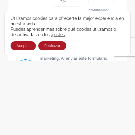
dd-mm-yyyy
Consiento recibir, por cualquier medio,
Utilizamos cookies para ofrecerte la mejor experiencia en
nuestra web.
comunicaciones comerciales de Viajes Airbus
Puedes aprender más sobre qué cookies utilizamos o
Galicia SA
desactivarlas en los
ajustes
.
He leído y acepto las cláusulas de la Política de
Privacidad de Viajes Airbus Galicia SA
Aceptar
Rechazar
Usamos Brevo como plataforma de
marketing. Al enviar este formulario,
aceptas que los datos personales que
proporcionaste se transferirán a Brevo
para su procesamiento, de acuerdo con
la Política de privacidad de Brevo.
SUSCRIBIRSE