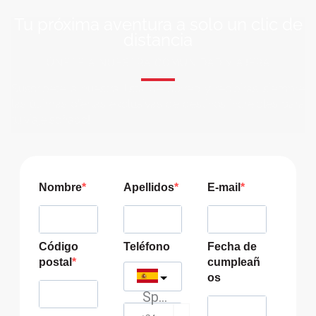
Tu próxima aventura a solo un clic de
distancia
ÚNETE A NUESTRA COMUNIDAD VIAJERA
Suscríbete a nuestra lista de correo y recibirás siempre
las últimas ofertas exclusivas de destinos increíbles para
tu viaje soñado!
Nombre
Apellidos
E-mail
Código
Teléfono
Fecha de
postal
cumpleañ
os
Spain
?