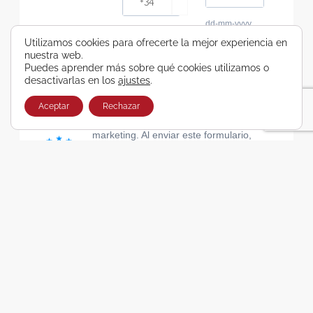
dd-mm-yyyy
Consiento recibir, por cualquier medio,
Utilizamos cookies para ofrecerte la mejor experiencia en
nuestra web.
comunicaciones comerciales de Viajes Airbus
Puedes aprender más sobre qué cookies utilizamos o
Galicia SA
desactivarlas en los
ajustes
.
He leído y acepto las cláusulas de la Política de
Privacidad de Viajes Airbus Galicia SA
Aceptar
Rechazar
Usamos Brevo como plataforma de
marketing. Al enviar este formulario,
aceptas que los datos personales que
proporcionaste se transferirán a Brevo
para su procesamiento, de acuerdo con
la Política de privacidad de Brevo.
SUSCRIBIRSE