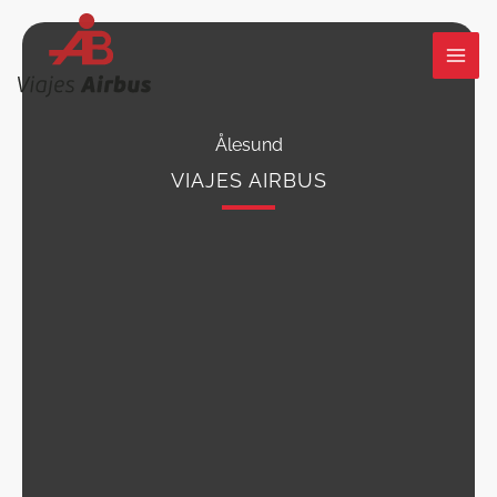
Ir
al
contenido
Ålesund
VIAJES AIRBUS