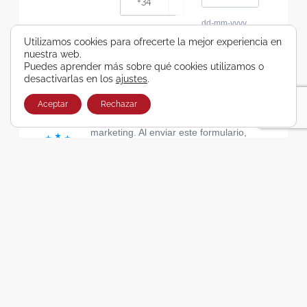
dd-mm-yyyy
Consiento recibir, por cualquier medio,
Utilizamos cookies para ofrecerte la mejor experiencia en
nuestra web.
comunicaciones comerciales de Viajes Airbus
Puedes aprender más sobre qué cookies utilizamos o
Galicia SA
desactivarlas en los
ajustes
.
He leído y acepto las cláusulas de la Política de
Privacidad de Viajes Airbus Galicia SA
Aceptar
Rechazar
Usamos Brevo como plataforma de
marketing. Al enviar este formulario,
aceptas que los datos personales que
proporcionaste se transferirán a Brevo
para su procesamiento, de acuerdo con
la Política de privacidad de Brevo.
SUSCRIBIRSE