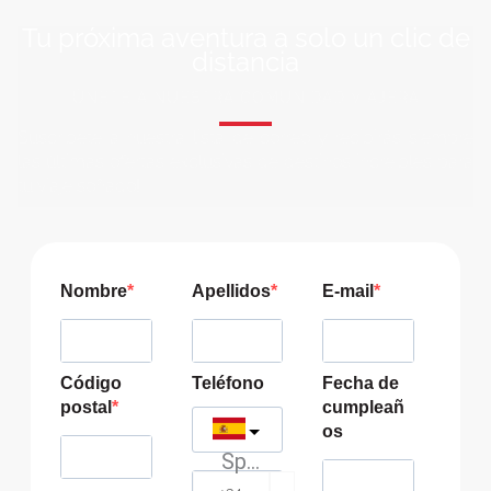
Tu próxima aventura a solo un clic de
distancia
ÚNETE A NUESTRA COMUNIDAD VIAJERA
Suscríbete a nuestra lista de correo y recibirás siempre
las últimas ofertas exclusivas de destinos increíbles para
tu viaje soñado!
Nombre
Apellidos
E-mail
Código
Teléfono
Fecha de
postal
cumpleañ
os
Spain
?