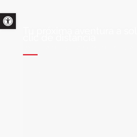
Tu próxima aventura a so
clic de distancia
ÚNETE A NUESTRA COMUNIDAD VIA
Suscríbete a nuestra lista de correo y recibirás siem
últimas ofertas exclusivas de destinos increíbles par
soñado!