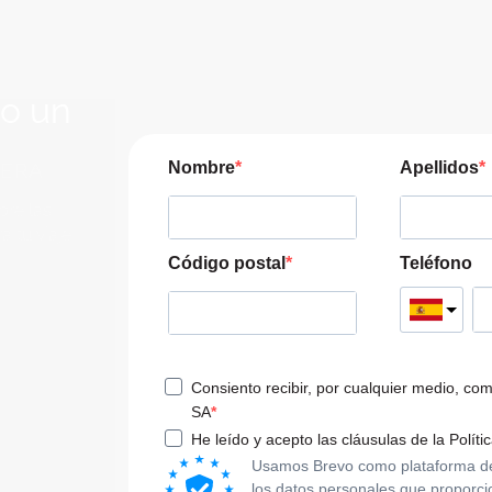
lo un
JERA
Nombre
Apellidos
pre las
a tu viaje
Código postal
Teléfono
Consiento recibir, por cualquier medio, co
SA
He leído y acepto las cláusulas de la Políti
Usamos Brevo como plataforma de m
los datos personales que proporci