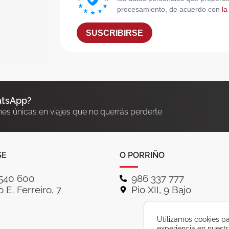
procesamiento, de acuerdo con
la
SUSCRIBIRSE
atsApp?
nes únicas en viajes que no querrás perderte
SE
O PORRIÑO
540 600
986 337 777
 E. Ferreiro, 7
Pio XII, 9 Bajo
Utilizamos cookies pa
experiencia en nuest