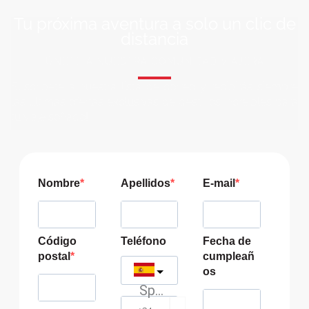
Tu próxima aventura a solo un clic de
distancia
ÚNETE A NUESTRA COMUNIDAD VIAJERA
Suscríbete a nuestra lista de correo y recibirás siempre
las últimas ofertas exclusivas de destinos increíbles para
tu viaje soñado!
Nombre
Apellidos
E-mail
Código
Teléfono
Fecha de
postal
cumpleañ
os
Spain
?