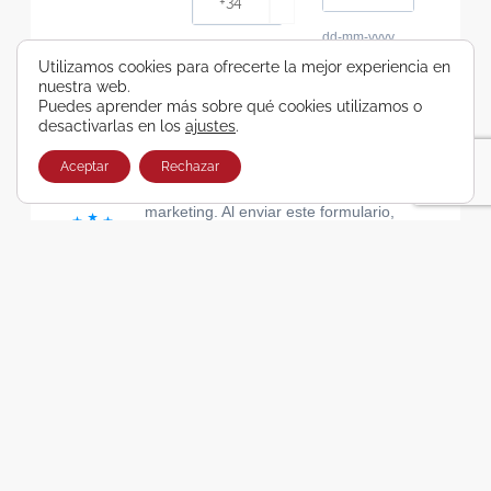
dd-mm-yyyy
Consiento recibir, por cualquier medio,
Utilizamos cookies para ofrecerte la mejor experiencia en
nuestra web.
comunicaciones comerciales de Viajes Airbus
Puedes aprender más sobre qué cookies utilizamos o
Galicia SA
desactivarlas en los
ajustes
.
He leído y acepto las cláusulas de la Política de
Privacidad de Viajes Airbus Galicia SA
Aceptar
Rechazar
Usamos Brevo como plataforma de
marketing. Al enviar este formulario,
aceptas que los datos personales que
proporcionaste se transferirán a Brevo
para su procesamiento, de acuerdo con
la Política de privacidad de Brevo.
SUSCRIBIRSE