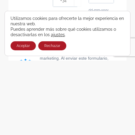
dd-mm-yyyy
Consiento recibir, por cualquier medio,
Utilizamos cookies para ofrecerte la mejor experiencia en
nuestra web.
comunicaciones comerciales de Viajes Airbus
Puedes aprender más sobre qué cookies utilizamos o
Galicia SA
desactivarlas en los
ajustes
.
He leído y acepto las cláusulas de la Política de
Privacidad de Viajes Airbus Galicia SA
Aceptar
Rechazar
Usamos Brevo como plataforma de
marketing. Al enviar este formulario,
aceptas que los datos personales que
proporcionaste se transferirán a Brevo
para su procesamiento, de acuerdo con
la Política de privacidad de Brevo.
SUSCRIBIRSE