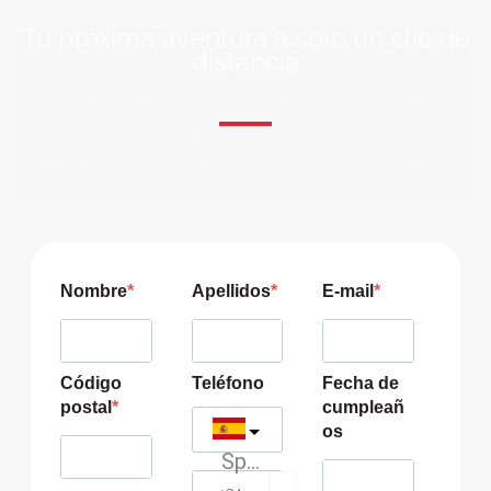
Tu próxima aventura a solo un clic de
distancia
ÚNETE A NUESTRA COMUNIDAD VIAJERA
Suscríbete a nuestra lista de correo y recibirás siempre
las últimas ofertas exclusivas de destinos increíbles para
tu viaje soñado!
Nombre
Apellidos
E-mail
Código
Teléfono
Fecha de
postal
cumpleañ
os
Spain
?