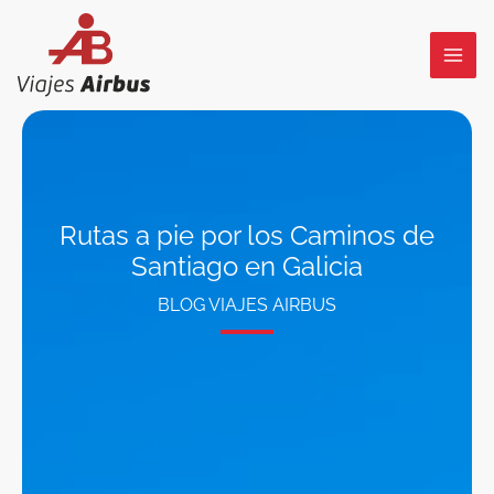
Ir
al
contenido
Rutas a pie por los Caminos de
Santiago en Galicia
BLOG VIAJES AIRBUS