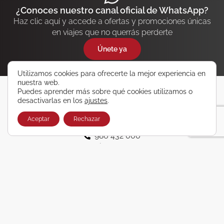
¿Conoces nuestro canal oficial de WhatsApp?
Haz clic aquí y accede a ofertas y promociones únicas
en viajes que no querrás perderte
Únete ya
Utilizamos cookies para ofrecerte la mejor experiencia en
nuestra web.
Puedes aprender más sobre qué cookies utilizamos o
desactivarlas en los
ajustes
.
VIGO
Aceptar
Rechazar
986 431 100
986 432 000
Rosalia de Castro, 28
OURENSE
988 540 600
Celso E. Ferreiro, 7
O PORRIÑO