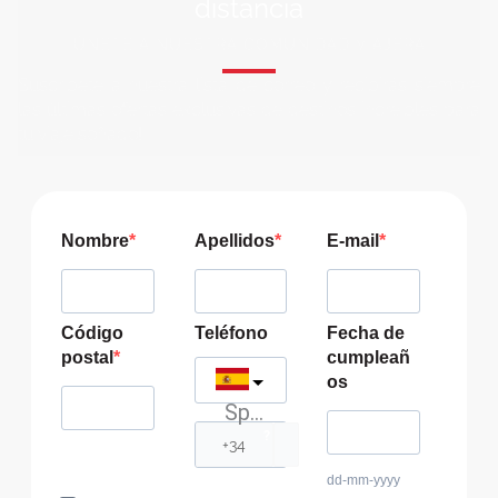
distancia
ÚNETE A NUESTRA COMUNIDAD VIAJERA
Suscríbete a nuestra lista de correo y recibirás siempre
las últimas ofertas exclusivas de destinos increíbles para
tu viaje soñado!
Nombre
Apellidos
E-mail
Código
Teléfono
Fecha de
postal
cumpleañ
os
Spain
?
dd-mm-yyyy