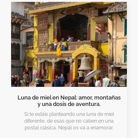
de
miel
en
Nepal:
amor,
montañas
y
una
dosis
de
aventura.
Luna de miel en Nepal: amor, montañas
y una dosis de aventura.
Si te estáis planteando una luna de miel
diferente, de esas que no caben en una
postal clásica, Nepal os va a enamorar.